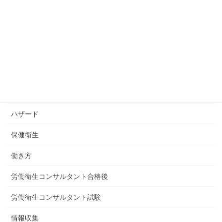
お知らせ
コツコツ勉強会
コラム
コンサルティング
トトロエコンサルティングの労働衛生×快適職場デザイン通信
ハザード
保健衛生
働き方
労働衛生コンサルタント合格後
労働衛生コンサルタント試験
情報収集