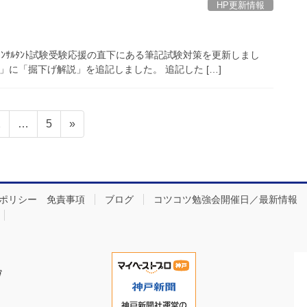
HP更新情報
ﾝｻﾙﾀﾝﾄ試験受験応援の直下にある筆記試験対策を更新しまし
」に「掘下げ解説」を追記しました。 追記した […]
固
固
2
…
5
»
定
定
ペ
ペ
ー
ー
ジ
ジ
ポリシー 免責事項
ブログ
コツコツ勉強会開催日／最新情報