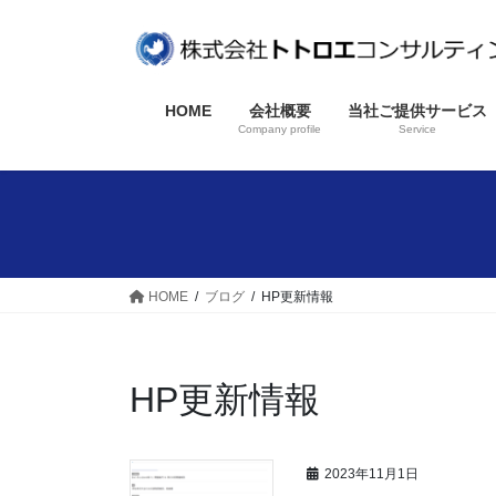
コ
ナ
ン
ビ
テ
ゲ
ン
ー
HOME
会社概要
当社ご提供サービス
ツ
シ
Company profile
Service
へ
ョ
ス
ン
キ
に
ッ
移
プ
動
HOME
ブログ
HP更新情報
HP更新情報
2023年11月1日