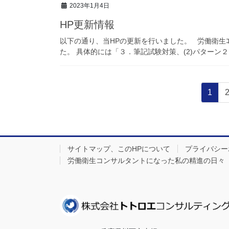
2023年1月4日
HP更新情報
以下の通り、当HPの更新を行いました。 労働衛生ｺ
た。 具体的には「３．筆記試験対策、(2)パターン２
投
固
1
稿
定
ペ
の
ー
ペ
ジ
サイトマップ、このHPについて
プライバシー
ー
労働衛生コンサルタントになった私の精進の日々
ジ
送
り