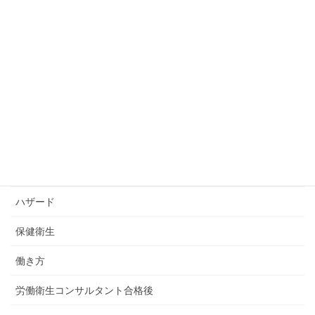
お客様の声
お知らせ
コツコツ勉強会
コラム
コンサルティング
トトロエコンサルティングの労働衛生×快適職場デザイン通信
ハザード
保健衛生
働き方
労働衛生コンサルタント合格後