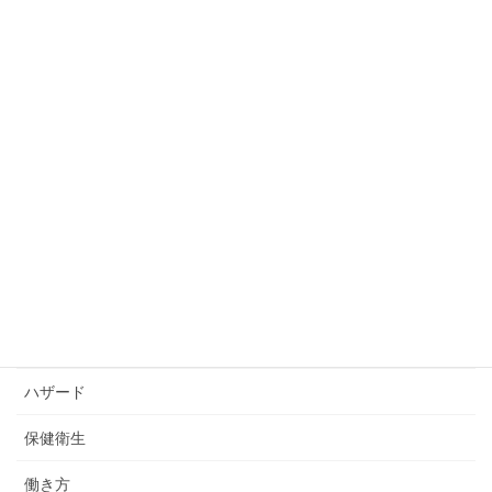
HP更新情報
OSHMS
お客様の声
お知らせ
コツコツ勉強会
コラム
コンサルティング
トトロエコンサルティングの労働衛生×快適職場デザイン通信
ハザード
保健衛生
働き方